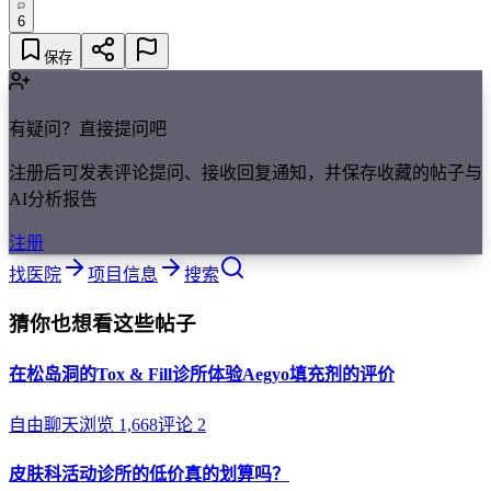
6
保存
有疑问？直接提问吧
注册后可发表评论提问、接收回复通知，并保存收藏的帖子与
AI分析报告
注册
找医院
项目信息
搜索
猜你也想看这些帖子
在松岛洞的Tox & Fill诊所体验Aegyo填充剂的评价
自由聊天
浏览
1,668
评论
2
皮肤科活动诊所的低价真的划算吗？