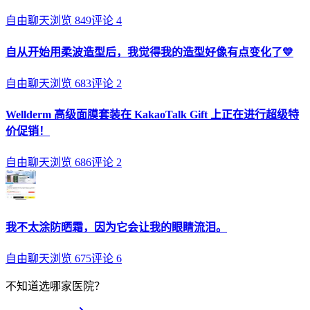
自由聊天
浏览
849
评论
4
自从开始用柔波造型后，我觉得我的造型好像有点变化了💛
自由聊天
浏览
683
评论
2
Wellderm 高级面膜套装在 KakaoTalk Gift 上正在进行超级特
价促销！
自由聊天
浏览
686
评论
2
我不太涂防晒霜，因为它会让我的眼睛流泪。
自由聊天
浏览
675
评论
6
不知道选哪家医院？