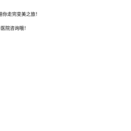
能陪你走完变美之旅！
去医院咨询哦！