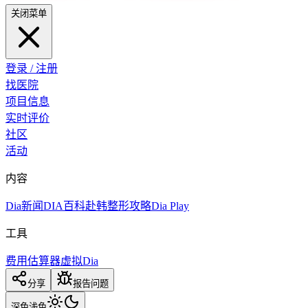
关闭菜单
登录 / 注册
找医院
项目信息
实时评价
社区
活动
内容
Dia新闻
DIA百科
赴韩整形攻略
Dia Play
工具
费用估算器
虚拟Dia
分享
报告问题
深色
浅色