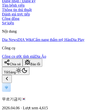
Đăng nhập / Đăng ký
Tìm bệnh viện
Thông tin thủ thuật
Đánh giá trực tiếp
Cộng đồng
Sự kiện
Nội dung
Dia News
DIA Wiki
Cẩm nang thẩm mỹ Hàn
Dia Play
Công cụ
Công cụ ước tính giá
Dia Ảo
Chia sẻ
Báo lỗi
Tối
Sáng
무르기금지
2026.04.06
·
Lượt xem
4,615