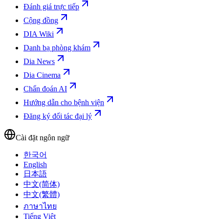
Đánh giá trực tiếp
Cộng đồng
DIA Wiki
Danh bạ phòng khám
Dia News
Dia Cinema
Chẩn đoán AI
Hướng dẫn cho bệnh viện
Đăng ký đối tác đại lý
Cài đặt ngôn ngữ
한국어
English
日本語
中文(简体)
中文(繁體)
ภาษาไทย
Tiếng Việt