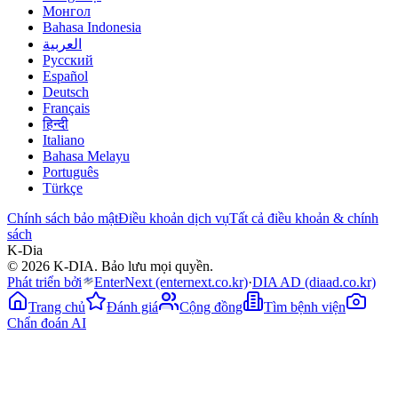
Монгол
Bahasa Indonesia
العربية
Русский
Español
Deutsch
Français
हिन्दी
Italiano
Bahasa Melayu
Português
Türkçe
Chính sách bảo mật
Điều khoản dịch vụ
Tất cả điều khoản & chính
sách
K-Dia
© 2026 K-DIA. Bảo lưu mọi quyền.
Phát triển bởi
EnterNext
(enternext.co.kr)
·
DIA AD
(diaad.co.kr)
Trang chủ
Đánh giá
Cộng đồng
Tìm bệnh viện
Chẩn đoán AI