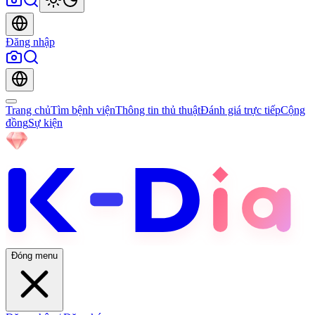
Đăng nhập
Trang chủ
Tìm bệnh viện
Thông tin thủ thuật
Đánh giá trực tiếp
Cộng
đồng
Sự kiện
Đóng menu