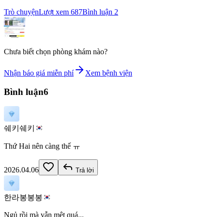
Trò chuyện
Lượt xem
687
Bình luận
2
Chưa biết chọn phòng khám nào?
Nhận báo giá miễn phí
Xem bệnh viện
Bình luận
6
쉐키쉐키
Thứ Hai nên càng thế ㅠ
2026.04.06
Trả lời
한라봉봉봉
Ngủ rồi mà vẫn mệt quá...