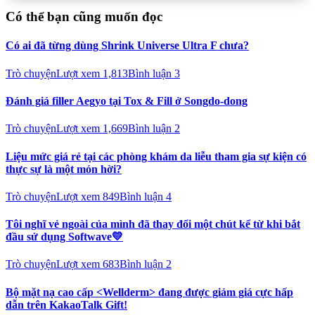
Có thể bạn cũng muốn đọc
Có ai đã từng dùng Shrink Universe Ultra F chưa?
Trò chuyện
Lượt xem
1,813
Bình luận
3
Đánh giá filler Aegyo tại Tox & Fill ở Songdo-dong
Trò chuyện
Lượt xem
1,669
Bình luận
2
Liệu mức giá rẻ tại các phòng khám da liễu tham gia sự kiện có
thực sự là một món hời?
Trò chuyện
Lượt xem
849
Bình luận
4
Tôi nghĩ vẻ ngoài của mình đã thay đổi một chút kể từ khi bắt
đầu sử dụng Softwave💛
Trò chuyện
Lượt xem
683
Bình luận
2
Bộ mặt nạ cao cấp <Wellderm> đang được giảm giá cực hấp
dẫn trên KakaoTalk Gift!