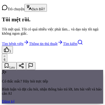
Trò chuyện
Dịch BẬT
Tôi mệt rồi.
Tôi mệt quá. Tôi có quá nhiều việc phải làm... và dạo này tôi ngủ
không ngon giấc.
Tìm bệnh viện
Thông tin thủ thuật
Tìm kiếm
1
6
Lưu
Có thắc mắc? Hãy hỏi trực tiếp
Bình luận và đặt câu hỏi, nhận thông báo trả lời, lưu bài viết và báo
cáo AI
Đăng ký