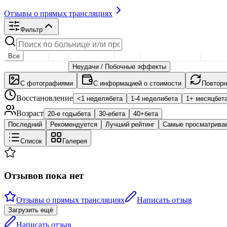
Отзывы о прямых трансляциях
Фильтр
Все
Глаза
Нос
Контур лица
Грудь
Скульптура тела
Подъе
Женская хирургия
Неудачи / Побочные эффекты
С фотографиями
С информацией о стоимости
Повторн
Восстановление
<1 неделя
бета
1-4 недели
бета
1+ месяц
бет
Возраст
20-е годы
бета
30-е
бета
40+
бета
Последний
Рекомендуется
Лучший рейтинг
Самые просматрива
Список
Галерея
Отзывов пока нет
Отзывы о прямых трансляциях
Написать отзыв
Загрузить ещё
Написать отзыв