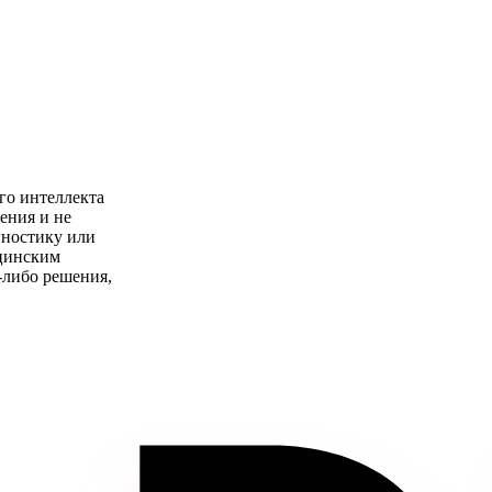
го интеллекта
ения и не
гностику или
ицинским
-либо решения,