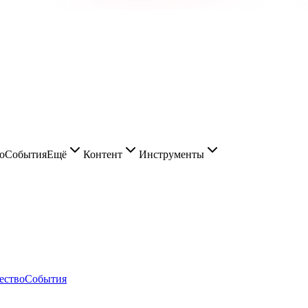
о
События
Ещё
Контент
Инструменты
ество
События