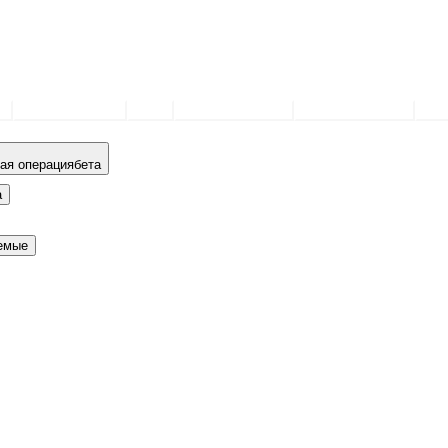
м
Удаление волос
Кожа
Нехирургический
Пересадка волос
Зуб
ая операция
бета
а
емые