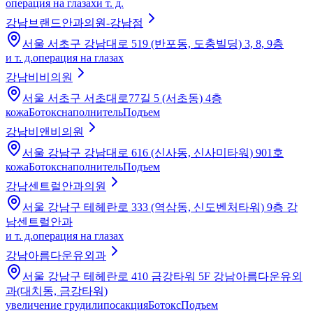
операция на глазах
и т. д.
강남브랜드안과의원-강남점
서울 서초구 강남대로 519 (반포동, 도충빌딩) 3, 8, 9층
и т. д.
операция на глазах
강남비비의원
서울 서초구 서초대로77길 5 (서초동) 4층
кожа
Ботокс
наполнитель
Подъем
강남비앤비의원
서울 강남구 강남대로 616 (신사동, 신사미타워) 901호
кожа
Ботокс
наполнитель
Подъем
강남센트럴안과의원
서울 강남구 테헤란로 333 (역삼동, 신도벤처타워) 9층 강
남센트럴안과
и т. д.
операция на глазах
강남아름다운유외과
서울 강남구 테헤란로 410 금강타워 5F 강남아름다운유외
과(대치동, 금강타워)
увеличение груди
липосакция
Ботокс
Подъем