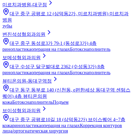
미르치과병원-대구점
대구 중구 공평로 12 (삼덕동2가, 미르치과병원) 미르치과
병원
зубы
변진석성형외과의원
대구 중구 동성로3가 79-1 (동성로3가) 4층
ринопластика
операция на глазах
Ботокс
наполнитель
보메성형외과의원
대구 수성구 달구벌대로 2362 (수성동3가) 8층
ринопластика
операция на глазах
Ботокс
наполнитель
뷰티온의원-동대구역점
대구 동구 동부로 140 (신천동, e편한세상 동대구역 센텀스
퀘어) 4층 뷰티온의원
кожа
Ботокс
наполнитель
Подъем
브이성형외과의원
대구 중구 공평로10길 18 (삼덕동2가) 브이스퀘어 4~7층
кожа
ринопластика
операция на глазах
Коррекция контуров
лица/ортогнатическая хирургия