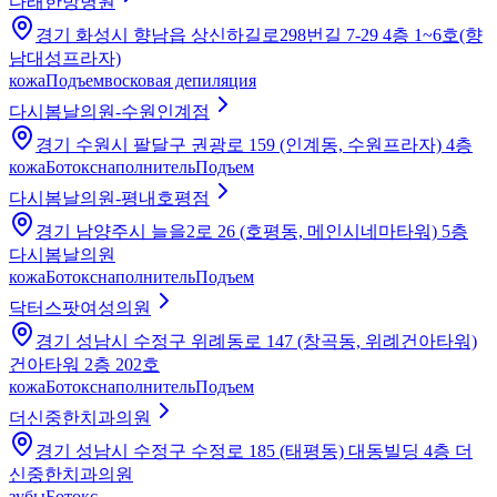
다래한방병원
경기 화성시 향남읍 상신하길로298번길 7-29 4층 1~6호(향
남대성프라자)
кожа
Подъем
восковая депиляция
다시봄날의원-수원인계점
경기 수원시 팔달구 권광로 159 (인계동, 수원프라자) 4층
кожа
Ботокс
наполнитель
Подъем
다시봄날의원-평내호평점
경기 남양주시 늘을2로 26 (호평동, 메인시네마타워) 5층
다시봄날의원
кожа
Ботокс
наполнитель
Подъем
닥터스팟여성의원
경기 성남시 수정구 위례동로 147 (창곡동, 위례건아타워)
건아타워 2층 202호
кожа
Ботокс
наполнитель
Подъем
더신중한치과의원
경기 성남시 수정구 수정로 185 (태평동) 대동빌딩 4층 더
신중한치과의원
зубы
Ботокс