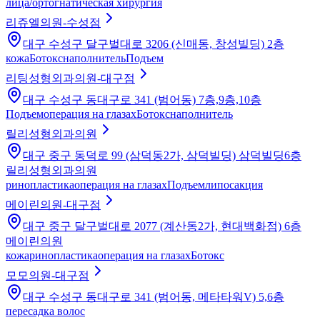
лица/ортогнатическая хирургия
리쥬엘의원-수성점
대구 수성구 달구벌대로 3206 (신매동, 창성빌딩) 2층
кожа
Ботокс
наполнитель
Подъем
리팅성형외과의원-대구점
대구 수성구 동대구로 341 (범어동) 7층,9층,10층
Подъем
операция на глазах
Ботокс
наполнитель
릴리성형외과의원
대구 중구 동덕로 99 (삼덕동2가, 삼덕빌딩) 삼덕빌딩6층
릴리성형외과의원
ринопластика
операция на глазах
Подъем
липосакция
메이린의원-대구점
대구 중구 달구벌대로 2077 (계산동2가, 현대백화점) 6층
메이린의원
кожа
ринопластика
операция на глазах
Ботокс
모모의원-대구점
대구 수성구 동대구로 341 (범어동, 메타타워V) 5,6층
пересадка волос