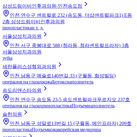
삼성드림이비인후과의원-인천송도점
인천 연수구 센트럴로 232 (송도동, 더샵센트럴파크1) E동
2층 삼성드림이비인후과의원
ринопластика
и т. д.
서울삼성치과의원
인천 서구 중봉대로 588 (청라동, 청라센트럴프라자) 3층
서울삼성치과의원
зубы
세란플러스성형외과의원
인천 남동구 예술로140번길 33 (구월동, 화성빌딩)
операция на глазах
кожа
Ботокс
наполнитель
송도리앤스타의원
인천 연수구 송도동 23-5 송도센트럴파크푸르지오 237호
операция на глазах
ринопластика
Подъем
наполнитель
슬한의원
인천 남동구 성말로13번길 15 (구월동, 메인프라자) 209호
ринопластика
Подъем
кожа
корейская медицина