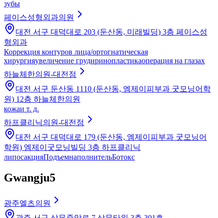
зубы
페이스성형외과의원
대전 서구 대덕대로 203 (둔산동, 미래빌딩) 3층 페이스성
형외과
Коррекция контуров лица/ортогнатическая
хирургия
увеличение груди
ринопластика
операция на глазах
하늘체한의원-대전점
대전 서구 둔산동 1110 (둔산동, 엠제이피부과 굿모닝어학
원) 12층 하늘체한의원
кожа
и т. д.
하프클리닉의원-대전점
대전 서구 대덕대로 179 (둔산동, 엠제이피부과 굿모닝어
학원) 엠제이굿모닝빌딩 3층 하프클리닉
липосакция
Подъем
наполнитель
Ботокс
Gwangju
5
광주엘츠의원
광주 서구 상무중앙로 7 상무타워 3층 301호