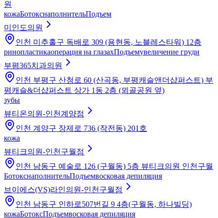
원
кожа
Ботокс
наполнитель
Подъем
미인도의원
인천 미추홀구 독배로 309 (용현동, 노블레스타워) 12층
ринопластика
операция на глазах
Подъем
увеличение груди
부평365치과의원
인천 부평구 산청로 60 (산곡동, 부평캐슬앤더샵퍼스트) 부
평캐슬&더샵퍼스트 상가 1동 2층 (뫼골공원 옆)
зубы
뷰티온의원-인천계양점
인천 계양구 장제로 736 (작전동) 201호
кожа
뷰티크의원-인천구월점
인천 남동구 예술로 126 (구월동) 5층 뷰티크의원 인천구월
Ботокс
наполнитель
Подъем
восковая депиляция
브이에스(VS)라인의원-인천구월점
인천 남동구 인하로507번길 9 4층(구월동, 하나빌딩)
кожа
Ботокс
Подъем
восковая депиляция