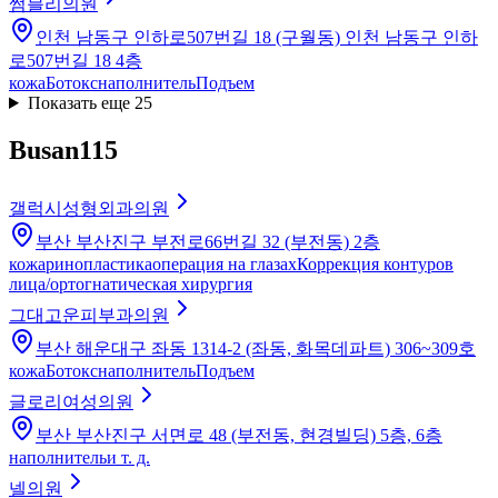
썸블리의원
인천 남동구 인하로507번길 18 (구월동) 인천 남동구 인하
로507번길 18 4층
кожа
Ботокс
наполнитель
Подъем
Показать еще 25
Busan
115
갤럭시성형외과의원
부산 부산진구 부전로66번길 32 (부전동) 2층
кожа
ринопластика
операция на глазах
Коррекция контуров
лица/ортогнатическая хирургия
그대고운피부과의원
부산 해운대구 좌동 1314-2 (좌동, 화목데파트) 306~309호
кожа
Ботокс
наполнитель
Подъем
글로리여성의원
부산 부산진구 서면로 48 (부전동, 현경빌딩) 5층, 6층
наполнитель
и т. д.
넬의원