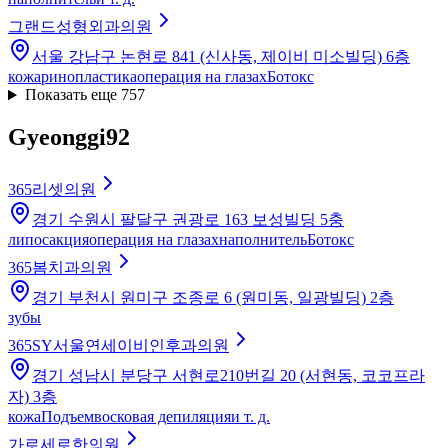
그랜드성형외과의원
서울 강남구 논현로 841 (신사동, 제이비 미소빌딩) 6층
кожа
ринопластика
операция на глазах
Ботокс
Показать еще 757
Gyeonggi
92
365리셋의원
경기 수원시 팔달구 권광로 163 보성빌딩 5충
липосакция
операция на глазах
наполнитель
Ботокс
365봄치과의원
경기 부천시 원미구 조종로 6 (원미동, 일광빌딩) 2층
зубы
365SY서울연세이비인후과의원
경기 성남시 분당구 서현로210번길 20 (서현동, 코코프라
자) 3층
кожа
Подъем
восковая депиляция
и т. д.
가로세로한의원