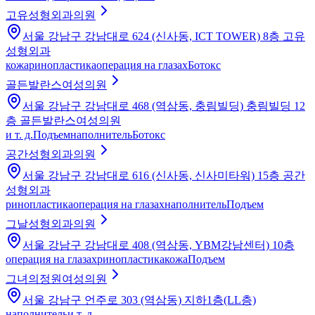
고유성형외과의원
서울 강남구 강남대로 624 (신사동, ICT TOWER) 8층 고유
성형외과
кожа
ринопластика
операция на глазах
Ботокс
골든발란스여성의원
서울 강남구 강남대로 468 (역삼동, 충림빌딩) 충림빌딩 12
층 골든발란스여성의원
и т. д.
Подъем
наполнитель
Ботокс
공간성형외과의원
서울 강남구 강남대로 616 (신사동, 신사미타워) 15층 공간
성형외과
ринопластика
операция на глазах
наполнитель
Подъем
그날성형외과의원
서울 강남구 강남대로 408 (역삼동, YBM강남센터) 10층
операция на глазах
ринопластика
кожа
Подъем
그녀의정원여성의원
서울 강남구 언주로 303 (역삼동) 지하1층(LL층)
наполнитель
и т. д.