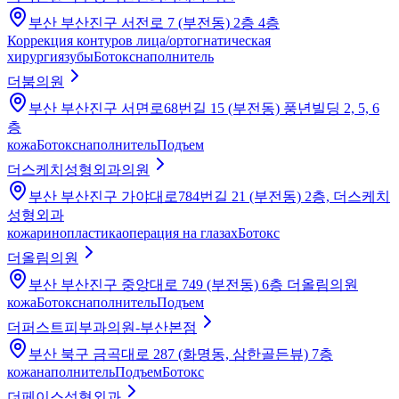
부산 부산진구 서전로 7 (부전동) 2층 4층
Коррекция контуров лица/ортогнатическая
хирургия
зубы
Ботокс
наполнитель
더붐의원
부산 부산진구 서면로68번길 15 (부전동) 풍년빌딩 2, 5, 6
층
кожа
Ботокс
наполнитель
Подъем
더스케치성형외과의원
부산 부산진구 가야대로784번길 21 (부전동) 2층, 더스케치
성형외과
кожа
ринопластика
операция на глазах
Ботокс
더올림의원
부산 부산진구 중앙대로 749 (부전동) 6층 더올림의원
кожа
Ботокс
наполнитель
Подъем
더퍼스트피부과의원-부산본점
부산 북구 금곡대로 287 (화명동, 삼한골든뷰) 7층
кожа
наполнитель
Подъем
Ботокс
더페이스성형외과