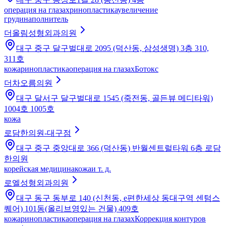
операция на глазах
ринопластика
увеличение
груди
наполнитель
더올림성형외과의원
대구 중구 달구벌대로 2095 (덕산동, 삼성생명) 3층 310,
311호
кожа
ринопластика
операция на глазах
Ботокс
더차오름의원
대구 달서구 달구벌대로 1545 (죽전동, 골든뷰 메디타워)
1004호 1005호
кожа
로담한의원-대구점
대구 중구 중앙대로 366 (덕산동) 반월센트럴타워 6층 로담
한의원
корейская медицина
кожа
и т. д.
로엘성형외과의원
대구 동구 동부로 140 (신천동, e편한세상 동대구역 센텀스
퀘어) 101동(올리브영있는 건물) 409호
кожа
ринопластика
операция на глазах
Коррекция контуров