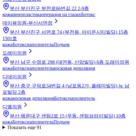
부산 부산진구 부전로66번길 22 2-9층
кожа
ринопластика
операция на глазах
Ботокс
데이뷰의원-부산서면점
부산 부산진구 서면로 74 (부전동, 아이온시티빌딩) 15층
1501호
кожа
Ботокс
наполнитель
Подъем
도레미의원
부산 남구 수영로 298 (대연동, 산암빌딩) 6층 도레미의원
кожа
Ботокс
наполнитель
восковая депиляция
디데이의원
부산 중구 구덕로34번길 4 (남포동2가, 쏠레마빌딩) 뉴 남
포빌딩 2층
кожа
восковая депиляция
Ботокс
наполнитель
디엘의원
부산 해운대구 센텀2로 15 (우동, 센텀브라이빌딩) 10층
кожа
Ботокс
наполнитель
Подъем
Показать еще 91