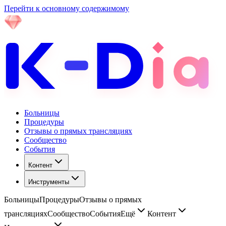
Перейти к основному содержимому
Больницы
Процедуры
Отзывы о прямых трансляциях
Сообщество
События
Контент
Инструменты
Больницы
Процедуры
Отзывы о прямых
трансляциях
Сообщество
События
Ещё
Контент