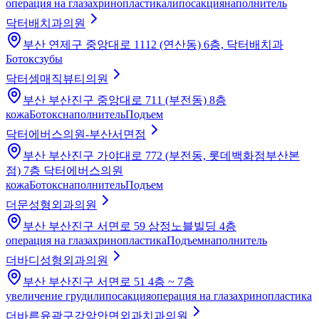
операция на глазах
ринопластика
липосакция
наполнитель
닥터배치과의원
부산 연제구 중앙대로 1112 (연산동) 6층, 닥터배치과
Ботокс
зубы
닥터셈매직뷰티의원
부산 부산진구 중앙대로 711 (부전동) 8층
кожа
Ботокс
наполнитель
Подъем
닥터에버스의원-부산서면점
부산 부산진구 가야대로 772 (부전동, 롯데백화점부산본
점) 7층 닥터에버스의원
кожа
Ботокс
наполнитель
Подъем
더문성형외과의원
부산 부산진구 서면로 59 삼정노블빌딩 4층
операция на глазах
ринопластика
Подъем
наполнитель
더바디성형외과의원
부산 부산진구 서면로 51 4층 ~ 7층
увеличение груди
липосакция
операция на глазах
ринопластика
더바른윤곽구강악안면외과치과의원