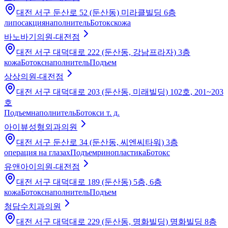
대전 서구 둔산로 52 (둔산동) 미라클빌딩 6층
липосакция
наполнитель
Ботокс
кожа
바노바기의원-대전점
대전 서구 대덕대로 222 (둔산동, 강남프라자) 3층
кожа
Ботокс
наполнитель
Подъем
상상의원-대전점
대전 서구 대덕대로 203 (둔산동, 미래빌딩) 102호, 201~203
호
Подъем
наполнитель
Ботокс
и т. д.
아이뷰성형외과의원
대전 서구 둔산로 34 (둔산동, 씨엔씨타워) 3층
операция на глазах
Подъем
ринопластика
Ботокс
유앤아이의원-대전점
대전 서구 대덕대로 189 (둔산동) 5층, 6층
кожа
Ботокс
наполнитель
Подъем
청담수치과의원
대전 서구 대덕대로 229 (둔산동, 명화빌딩) 명화빌딩 8층