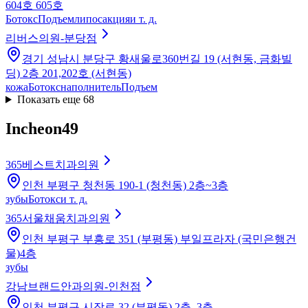
604호 605호
Ботокс
Подъем
липосакция
и т. д.
리버스의원-분당점
경기 성남시 분당구 황새울로360번길 19 (서현동, 금화빌
딩) 2층 201,202호 (서현동)
кожа
Ботокс
наполнитель
Подъем
Показать еще 68
Incheon
49
365베스트치과의원
인천 부평구 청천동 190-1 (청천동) 2층~3층
зубы
Ботокс
и т. д.
365서울채움치과의원
인천 부평구 부흥로 351 (부평동) 부일프라자 (국민은행건
물)4층
зубы
강남브랜드안과의원-인천점
인천 부평구 시장로 32 (부평동) 2층, 3층