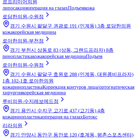
르프리미어의원
липосакция
операция на глазах
Подъем
кожа
로담한의원-수원점
경기 수원시 팔달구 권광로 191 (인계동) 3층 로담한의원
кожа
корейская медицина
로아한의원-부천점
경기 부천시 상동로 83 (상동, 그랜드프라자) 8층
ринопластика
кожа
корейская медицина
Подъем
로아한의원-수원점
경기 수원시 팔달구 효원로 288 (인계동, 대원콤비프라자)
1층 102-1호 로아한의원
кожа
ринопластика
Коррекция контуров лица/ортогнатическая
хирургия
корейская медицина
루비의원-수지레보메드점
경기 용인시 수지구 고기로 437 (고기동) 4층
кожа
ринопластика
операция на глазах
Ботокс
리라의원
경기 안양시 동안구 동안로 120 (호계동, 평촌스포츠센타)