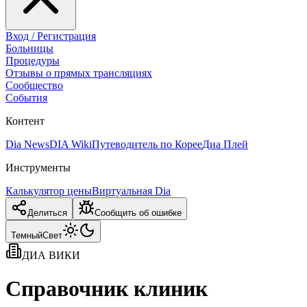
Вход / Регистрация
Больницы
Процедуры
Отзывы о прямых трансляциях
Сообщество
События
Контент
Dia News
DIA Wiki
Путеводитель по Корее
Диа Плей
Инструменты
Калькулятор цены
Виртуальная Dia
Делиться
Сообщить об ошибке
Темный
Свет
ДИА ВИКИ
Справочник клиник