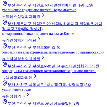
부산 부산진구 서면로 60 서면센텀메디컬타워 1,2층
увеличение груди
наполнитель
Подъем
Ботокс
노블레스성형외과의원
부산 해운대구 센텀2로 20 센텀타워메디컬 센텀타워메디
컬 빌딩 3층(메디컬상가)
кожа
ринопластика
операция на глазах
Ботокс
뉴라인성형외과의원
부산 부산진구 부전로66번길 40
операция на глазах
ринопластика
увеличение груди
липосакция
뉴스타일성형외과의원
부산 부산진구 부전로66번길 24 뉴스타일성형외과의원
операция на глазах
ринопластика
липосакция
наполнитель
뉴욕성형외과의원
부산 사하구 낙동남로 1414 (하단동, 삼영빌딩) 3층
увеличение груди
뉴원성형외과
부산 부산진구 서면로 59 삼정노블빌딩 2층