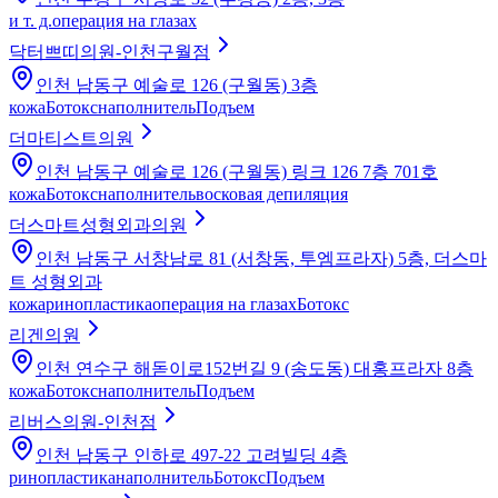
и т. д.
операция на глазах
닥터쁘띠의원-인천구월점
인천 남동구 예술로 126 (구월동) 3층
кожа
Ботокс
наполнитель
Подъем
더마티스트의원
인천 남동구 예술로 126 (구월동) 링크 126 7층 701호
кожа
Ботокс
наполнитель
восковая депиляция
더스마트성형외과의원
인천 남동구 서창남로 81 (서창동, 투엠프라자) 5층, 더스마
트 성형외과
кожа
ринопластика
операция на глазах
Ботокс
리겐의원
인천 연수구 해돋이로152번길 9 (송도동) 대홍프라자 8층
кожа
Ботокс
наполнитель
Подъем
리버스의원-인천점
인천 남동구 인하로 497-22 고려빌딩 4층
ринопластика
наполнитель
Ботокс
Подъем