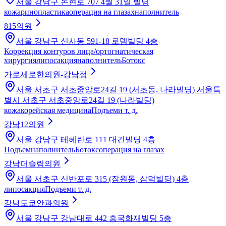
서울 강남구 논현로 707 4월 31일 빌딩
кожа
ринопластика
операция на глазах
наполнитель
815의원
서울 강남구 신사동 591-18 로뎀빌딩 4층
Коррекция контуров лица/ортогнатическая
хирургия
липосакция
наполнитель
Ботокс
가로세로한의원-강남점
서울 서초구 서초중앙로24길 19 (서초동, 나라빌딩) 서울특
별시 서초구 서초중앙로24길 19 (나라빌딩)
кожа
корейская медицина
Подъем
и т. д.
강남12의원
서울 강남구 테헤란로 111 대건빌딩 4층
Подъем
наполнитель
Ботокс
операция на глазах
강남더슬림의원
서울 서초구 신반포로 315 (잠원동, 삼덕빌딩) 4층
липосакция
Подъем
и т. д.
강남도쿄안과의원
서울 강남구 강남대로 442 흥국화재빌딩 5층