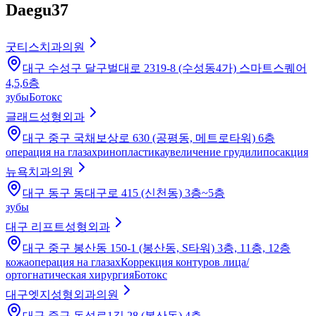
Daegu
37
굿티스치과의원
대구 수성구 달구벌대로 2319-8 (수성동4가) 스마트스퀘어
4,5,6층
зубы
Ботокс
글래드성형외과
대구 중구 국채보상로 630 (공평동, 메트로타워) 6층
операция на глазах
ринопластика
увеличение груди
липосакция
뉴욕치과의원
대구 동구 동대구로 415 (신천동) 3층~5층
зубы
대구 리프트성형외과
대구 중구 봉산동 150-1 (봉산동, S타워) 3층, 11층, 12층
кожа
операция на глазах
Коррекция контуров лица/
ортогнатическая хирургия
Ботокс
대구엣지성형외과의원
대구 중구 동성로1길 28 (봉산동) 4층