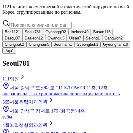
1121 клиник косметической и пластической хирургии по всей
Корее, сгруппированные по регионам.
Все
1121
Seoul
781
Gyeonggi
92
Incheon
49
Busan
115
Daegu
37
Daejeon
12
Gwangju
5
Ulsan
7
Sejong
1
Gangwon
2
Chungbuk
2
Chungnam
5
Jeonnam
1
Gyeongbuk
1
Gyeongnam
10
Jeju
1
Seoul
781
111의원
서울 강남구 도산대로 111 S-TOWER 11층, 12층
операция на глазах
ринопластика
липосакция
наполнитель
365서울원탑치과의원
서울 강서구 강서로 179 (화곡동) 4층
зубы
4월31일성형외과의원