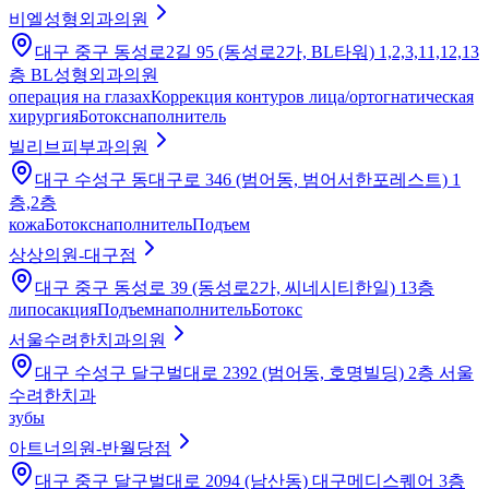
비엘성형외과의원
대구 중구 동성로2길 95 (동성로2가, BL타워) 1,2,3,11,12,13
층 BL성형외과의원
операция на глазах
Коррекция контуров лица/ортогнатическая
хирургия
Ботокс
наполнитель
빌리브피부과의원
대구 수성구 동대구로 346 (범어동, 범어서한포레스트) 1
층,2층
кожа
Ботокс
наполнитель
Подъем
상상의원-대구점
대구 중구 동성로 39 (동성로2가, 씨네시티한일) 13층
липосакция
Подъем
наполнитель
Ботокс
서울수려한치과의원
대구 수성구 달구벌대로 2392 (범어동, 호명빌딩) 2층 서울
수려한치과
зубы
아트너의원-반월당점
대구 중구 달구벌대로 2094 (남산동) 대구메디스퀘어 3층