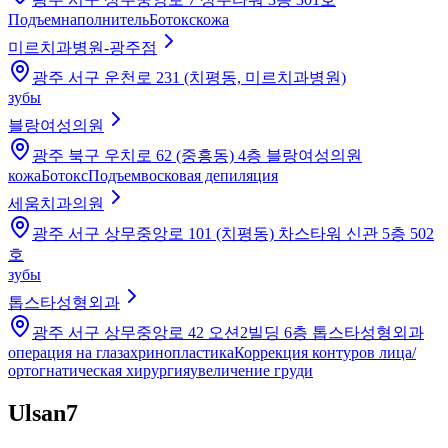
Подъем
наполнитель
Ботокс
кожа
미르치과병원-광주점
광주 서구 운천로 231 (치평동, 미르치과병원)
зубы
블랑여성의원
광주 북구 우치로 62 (중흥동) 4층 블랑여성의원
кожа
Ботокс
Подъем
восковая депиляция
세움치과의원
광주 서구 상무중앙로 101 (치평동) 차스타워 신관 5층 502
호
зубы
톱스타성형외과
광주 서구 상무중앙로 42 오션2빌딩 6층 톱스타성형외과
операция на глазах
ринопластика
Коррекция контуров лица/
ортогнатическая хирургия
увеличение груди
Ulsan
7