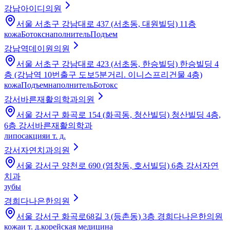
강남아이디의원
서울 서초구 강남대로 437 (서초동, 대원빌딩) 11층
кожа
Ботокс
наполнитель
Подъем
강남역데이원의원
서울 서초구 강남대로 423 (서초동, 한승빌딩) 한승빌딩 4
층 (강남역 10번출구 도보5분거리. 이니스프리건물 4층)
кожа
Подъем
наполнитель
Ботокс
강서바른재활의학과의원
서울 강서구 화곡로 154 (화곡동, 청산빌딩) 청산빌딩 4층,
6층 강서바른재활의학과
липосакция
и т. д.
강서자연치과의원
서울 강서구 양천로 690 (염창동, 호서빌딩) 6층 강서자연
치과
зубы
경희다나은한의원
서울 강서구 화곡로68길 3 (등촌동) 3층 경희다나은한의원
кожа
и т. д.
корейская медицина