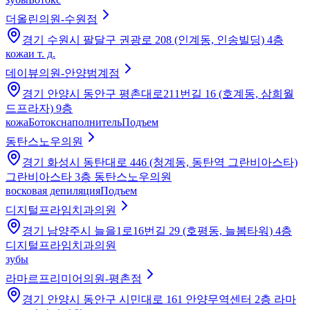
더올린의원-수원점
경기 수원시 팔달구 권광로 208 (인계동, 인송빌딩) 4층
кожа
и т. д.
데이뷰의원-안양범계점
경기 안양시 동안구 평촌대로211번길 16 (호계동, 삼희월
드프라자) 9층
кожа
Ботокс
наполнитель
Подъем
동탄스노우의원
경기 화성시 동탄대로 446 (청계동, 동탄역 그란비아스타)
그란비아스타 3층 동탄스노우의원
восковая депиляция
Подъем
디지털프라임치과의원
경기 남양주시 늘을1로16번길 29 (호평동, 늘봄타워) 4층
디지털프라임치과의원
зубы
라마르프리미어의원-평촌점
경기 안양시 동안구 시민대로 161 안양무역센터 2층 라마