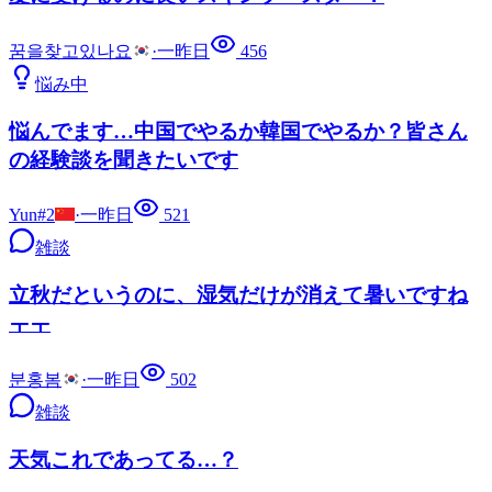
꿈을찾고있나요
·
一昨日
456
悩み中
悩んでます…中国でやるか韓国でやるか？皆さん
の経験談を聞きたいです
Yun#2
·
一昨日
521
雑談
立秋だというのに、湿気だけが消えて暑いですね
ㅜㅜ
분홍봄
·
一昨日
502
雑談
天気これであってる…？