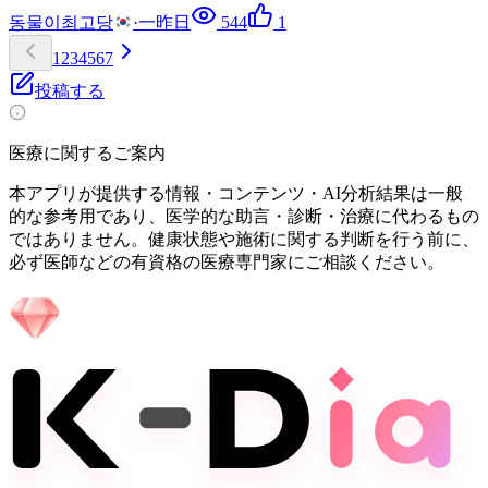
동물이최고당
·
一昨日
544
1
1
2
3
4
5
6
7
投稿する
医療に関するご案内
本アプリが提供する情報・コンテンツ・AI分析結果は一般
的な参考用であり、医学的な助言・診断・治療に代わるもの
ではありません。健康状態や施術に関する判断を行う前に、
必ず医師などの有資格の医療専門家にご相談ください。