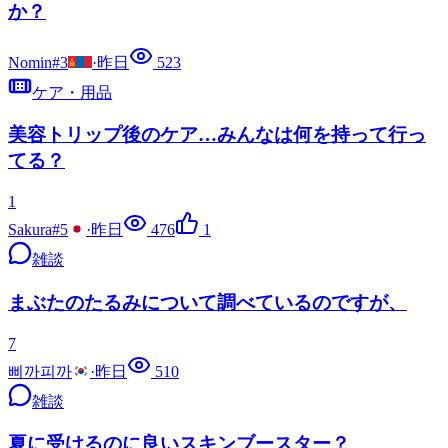
か？
Nomin#3
·
昨日
523
ケア・用品
美容トリップ後のケア…みんなは何を持って行っ
てる？
1
Sakura#5
·
昨日
476
1
雑談
まぶたのたるみについて調べているのですが、
7
삐까피까
·
昨日
510
雑談
夏に受けるのに良いスキンブースター？