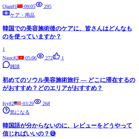
Qian#1
·
09:05
295
ケア・用品
韓国での美容施術後のケアに、皆さんはどんなも
のを使っていますか？
1
Ngoc#2
·
05:06
272
1
雑談
初めてのソウル美容施術旅行 — どこに滞在するの
がおすすめ？どのエリアがおすすめ？
Ivy#2
·
03:29
268
気になる
韓国語が分からないのに、レビューをどうやって
信じればいいの？😅