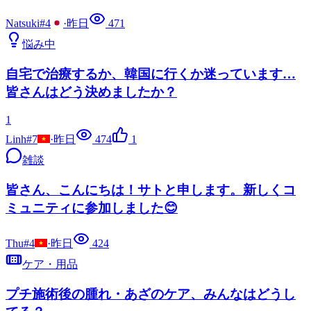
Natsuki#4
·
昨日
471
悩み中
自宅で治療するか、韓国に行くか迷っています…
皆さんはどう決めましたか？
1
Linh#7
·
昨日
474
1
雑談
皆さん、こんにちは！サトと申します。新しくコ
ミュニティに参加しました😊
Thu#4
·
昨日
424
ケア・用品
プチ施術後の腫れ・あざのケア、みんなはどうし