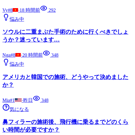
Vy#8
·
18 時間前
292
悩み中
ソウルに二重まぶた手術のために行くべきでしょ
うか？迷っています…
Nga#8
·
20 時間前
348
悩み中
アメリカと韓国での施術、どうやって決めました
か？
Mia#1
·
昨日
348
気になる
鼻フィラーの施術後、飛行機に乗るまでどのくら
い時間が必要ですか？