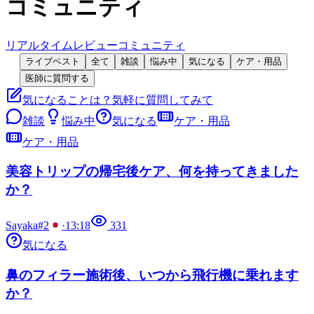
コミュニティ
リアルタイムレビュー
コミュニティ
ライブベスト
全て
雑談
悩み中
気になる
ケア・用品
医師に質問する
気になることは？気軽に質問してみて
雑談
悩み中
気になる
ケア・用品
ケア・用品
美容トリップの帰宅後ケア、何を持ってきました
か？
Sayaka#2
·
13:18
331
気になる
鼻のフィラー施術後、いつから飛行機に乗れます
か？