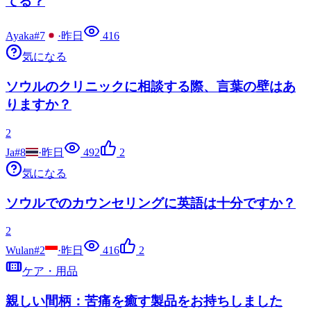
てる？
Ayaka#7
·
昨日
416
気になる
ソウルのクリニックに相談する際、言葉の壁はあ
りますか？
2
Ja#8
·
昨日
492
2
気になる
ソウルでのカウンセリングに英語は十分ですか？
2
Wulan#2
·
昨日
416
2
ケア・用品
親しい間柄：苦痛を癒す製品をお持ちしました