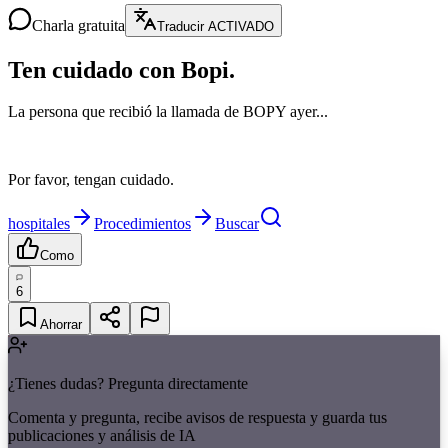
Charla gratuita
Traducir ACTIVADO
Ten cuidado con Bopi.
La persona que recibió la llamada de BOPY ayer...
Por favor, tengan cuidado.
hospitales
Procedimientos
Buscar
Como
6
Ahorrar
¿Tienes dudas? Pregunta directamente
Comenta y pregunta, recibe avisos de respuesta y guarda tus
publicaciones y análisis de IA