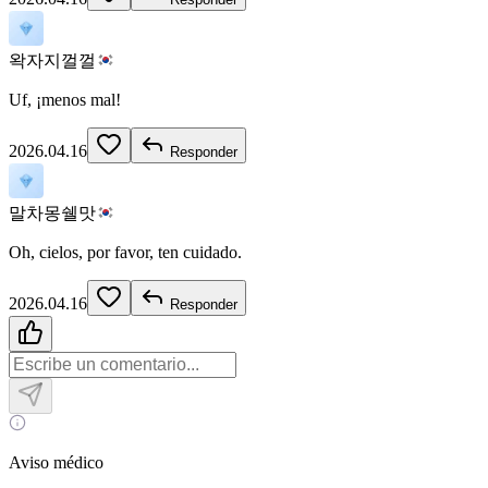
왁자지껄껄
Uf, ¡menos mal!
2026.04.16
Responder
말차몽쉘맛
Oh, cielos, por favor, ten cuidado.
2026.04.16
Responder
Aviso médico