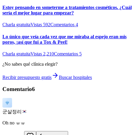
Estoy pensando en someterme a tratamientos cosméticos. ¿Cuál
sería el mejor lugar para empezar?
Charla gratuita
Vistas
592
Comentarios
4
Lo único que veía cada vez que me miraba al espejo eran mis
poros, ¡así que fui a Tox & Peel!
Charla gratuita
Vistas
2,210
Comentarios
5
¿No sabes qué clínica elegir?
Recibir presupuesto gratis
Buscar hospitales
Comentario
6
군살정리
Oh no ㅠㅠ