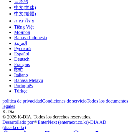
日本語
中文(简体)
中文(繁體)
ภาษาไทย
Tiếng Việt
Монгол
Bahasa Indonesia
العربية
Русский
Español
Deutsch
Français
हिन्दी
Italiano
Bahasa Melayu
Português
Türkçe
política de privacidad
Condiciones de servicio
Todos los documentos
legales
K-Dia
© 2026 K-DIA. Todos los derechos reservados.
Desarrollado por
EnterNext
(enternext.co.kr)
·
DIA AD
(diaad.co.kr)