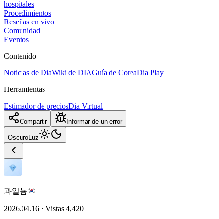
hospitales
Procedimientos
Reseñas en vivo
Comunidad
Eventos
Contenido
Noticias de Dia
Wiki de DIA
Guía de Corea
Dia Play
Herramientas
Estimador de precios
Dia Virtual
Compartir
Informar de un error
Oscuro
Luz
과일뇸
2026.04.16
·
Vistas
4,420