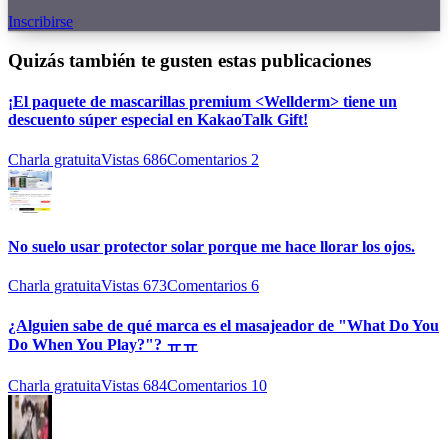
Inscribirse
Quizás también te gusten estas publicaciones
¡El paquete de mascarillas premium <Wellderm> tiene un
descuento súper especial en KakaoTalk Gift!
Charla gratuita
Vistas
686
Comentarios
2
No suelo usar protector solar porque me hace llorar los ojos.
Charla gratuita
Vistas
673
Comentarios
6
¿Alguien sabe de qué marca es el masajeador de "What Do You
Do When You Play?"? ㅠㅠ
Charla gratuita
Vistas
684
Comentarios
10