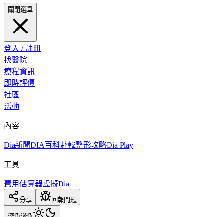
關閉選單
登入 / 註冊
找醫院
療程資訊
即時評價
社區
活動
內容
Dia新聞
DIA百科
赴韓整形攻略
Dia Play
工具
費用估算器
虛擬Dia
分享
回報問題
深色
淺色