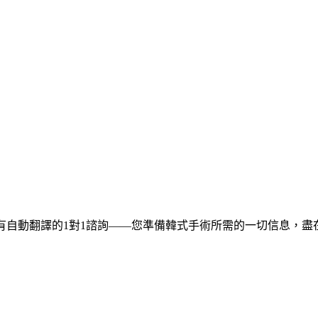
自動翻譯的1對1諮詢——您準備韓式手術所需的一切信息，盡在