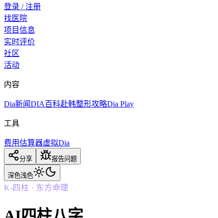
登录 / 注册
找医院
项目信息
实时评价
社区
活动
内容
Dia新闻
DIA百科
赴韩整形攻略
Dia Play
工具
费用估算器
虚拟Dia
分享
报告问题
深色
浅色
K-四柱 · 东方命理
AI四柱八字