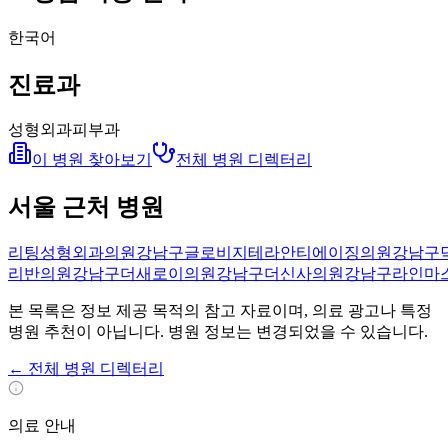
한국어
진료과
성형외과
피부과
이 병원 찾아보기
전체 병원 디렉터리
서울 근처 병원
리팅성형외과의원
강남구
글로비지테라안티에이징의원
강남구
리반의원
강남구
더새로이의원
강남구
더신사의원
강남구
라인마
본 목록은 정보 제공 목적의 참고 자료이며, 의료 광고나 특정
병원 추천이 아닙니다. 병원 정보는 변경되었을 수 있습니다.
←
전체 병원 디렉터리
의료 안내