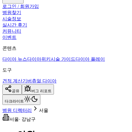
로그인 / 회원가입
병원찾기
시술정보
실시간 후기
커뮤니티
이벤트
콘텐츠
다이아 뉴스
다이아위키
시술 가이드
다이아 플레이
도구
견적 계산기
버츄얼 다이아
공유
버그 리포트
다크
라이트
병원 디렉터리
서울
서울
·
강남구