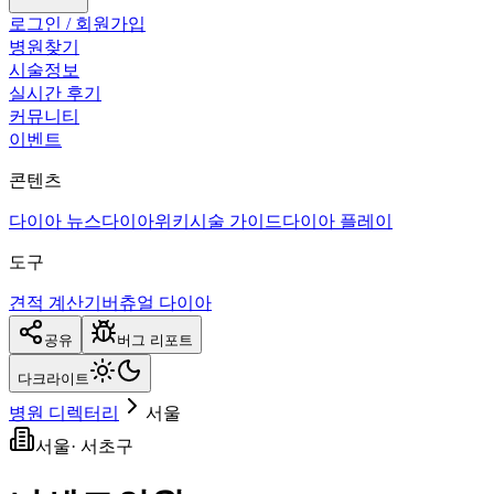
로그인 / 회원가입
병원찾기
시술정보
실시간 후기
커뮤니티
이벤트
콘텐츠
다이아 뉴스
다이아위키
시술 가이드
다이아 플레이
도구
견적 계산기
버츄얼 다이아
공유
버그 리포트
다크
라이트
병원 디렉터리
서울
서울
·
서초구