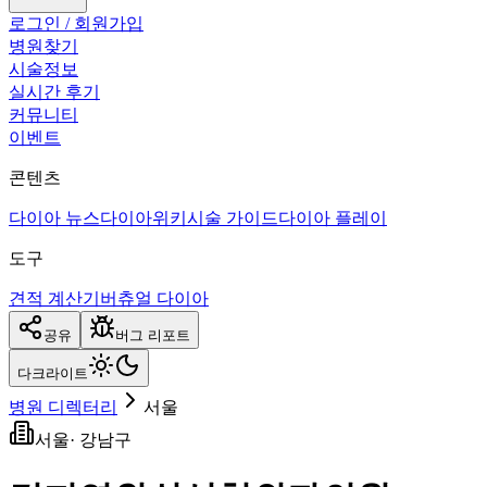
로그인 / 회원가입
병원찾기
시술정보
실시간 후기
커뮤니티
이벤트
콘텐츠
다이아 뉴스
다이아위키
시술 가이드
다이아 플레이
도구
견적 계산기
버츄얼 다이아
공유
버그 리포트
다크
라이트
병원 디렉터리
서울
서울
·
강남구