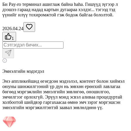
Би Pay-ro терминал ашиглаж байна haha. Гишүүд зүгээр л
дээшээ гараад надад картын дугаараа хэлдэг... тэгээд тэд
үүнийг илүү тохиромжтой гэж бодож байгаа бололтой.
2026.04.24
1
Эмнэлгийн мэдэгдэл
Энэ аппликейшнд өгөгдсөн мэдээлэл, контент болон хиймэл
оюуны шинжилгээний үр дүн нь зөвхөн ерөнхий лавлагаа
бөгөөд мэргэжлийн эмнэлгийн зөвлөгөө, оношилгоо,
эмчилгээг орлохгүй. Эрүүл мэнд эсвэл аливаа процедуртай
холбоотой шийдвэр гаргахаасаа өмнө эмч зэрэг мэргэшсэн
эмнэлгийн мэргэжилтэнтэй заавал зөвлөлдөнө үү.