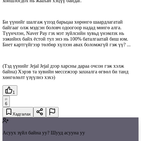
хойшлогдох нь жаахан хэцүү байдаг.
Би үүнийг шалгаж үзээд барьцаа хөрөнгө шаардлагатай
байгааг олж мэдсэн боловч одоогоор надад мөнгө алга.
Түүнчлэн, Naver Pay гэх мэт зүйлсийн хувьд үнэмлэх нь
ээжийнх байх ёстой тул энэ нь 100% баталгаатай биш юм.
Биет картгүйгээр төлбөр хүлээн авах боломжгүй гэж үү? ...
(Тэд үүнийг Jejal Jejal дээр харсны дараа очсон гэж хэлж
байна) Хэрэв та хувийн мессежээр захиалга өгвөл би танд
хөнгөлөлт үзүүлнэ хэхэ)
1
6
Хадгалах
Асуух зүйл байна уу? Шууд асууна уу