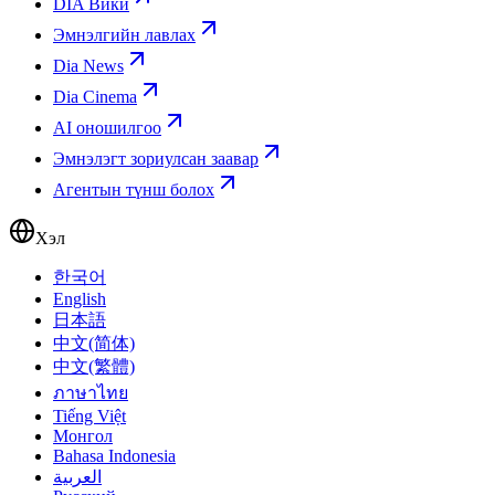
DIA Вики
Эмнэлгийн лавлах
Dia News
Dia Cinema
AI оношилгоо
Эмнэлэгт зориулсан заавар
Агентын түнш болох
Хэл
한국어
English
日本語
中文(简体)
中文(繁體)
ภาษาไทย
Tiếng Việt
Монгол
Bahasa Indonesia
العربية