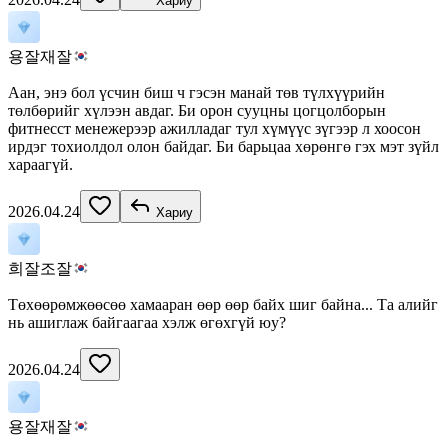
Хариу
용잘재잘
Аан, энэ бол үсчин биш ч гэсэн манай төв түлхүүрийн
төлбөрийг хүлээн авдаг. Би орон сууцны цогцолборын
фитнесст менежерээр ажилладаг тул хүмүүс зүгээр л хоосон
ирдэг тохиолдол олон байдаг. Би барьцаа хөрөнгө гэх мэт зүйл
хараагүй.
2026.04.24
Хариу
희잘조잘
Төхөөрөмжөөсөө хамааран өөр өөр байх шиг байна... Та алийг
нь ашиглаж байгаагаа хэлж өгөхгүй юу?
2026.04.24
용잘재잘