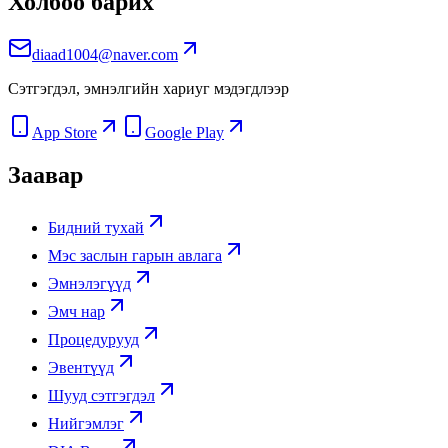
Холбоо барих
diaad1004@naver.com
Сэтгэгдэл, эмнэлгийн хариуг мэдэгдлээр
App Store
Google Play
Заавар
Бидний тухай
Мэс заслын гарын авлага
Эмнэлэгүүд
Эмч нар
Процедурууд
Эвентүүд
Шууд сэтгэгдэл
Нийгэмлэг