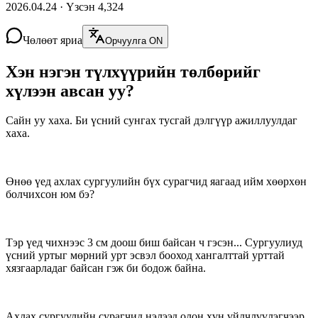
2026.04.24
·
Үзсэн
4,324
Чөлөөт яриа
Орчуулга ON
Хэн нэгэн түлхүүрийн төлбөрийг
хүлээн авсан уу?
Сайн уу хаха. Би үсний сунгах тусгай дэлгүүр ажиллуулдаг
хаха.
Өнөө үед ахлах сургуулийн бүх сурагчид яагаад ийм хөөрхөн
болчихсон юм бэ?
Тэр үед чихнээс 3 см доош биш байсан ч гэсэн... Сургуулиуд
үсний уртыг мөрний урт эсвэл бооход хангалттай урттай
хязгаарладаг байсан гэж би бодож байна.
Ахлах сургуулийн сурагчид нэлээд олон хүн үйлчлүүлэгчээр