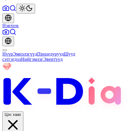
Нэвтрэх
Нүүр
Эмнэлэгүүд
Процедурууд
Шууд
сэтгэгдэл
Нийгэмлэг
Эвентүүд
Цэс хаах