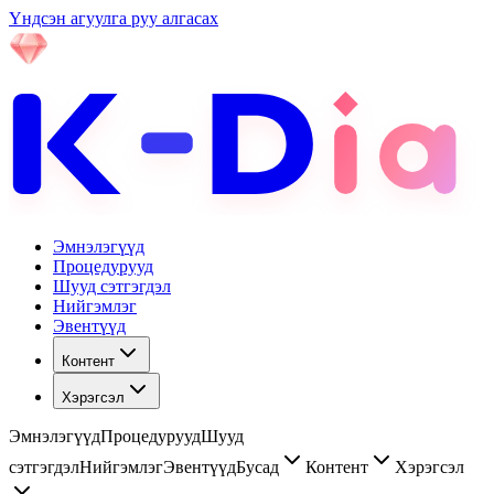
Үндсэн агуулга руу алгасах
Эмнэлэгүүд
Процедурууд
Шууд сэтгэгдэл
Нийгэмлэг
Эвентүүд
Контент
Хэрэгсэл
Эмнэлэгүүд
Процедурууд
Шууд
сэтгэгдэл
Нийгэмлэг
Эвентүүд
Бусад
Контент
Хэрэгсэл