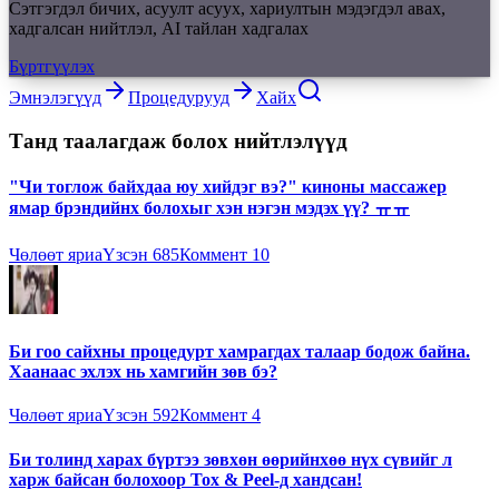
Сэтгэгдэл бичих, асуулт асуух, хариултын мэдэгдэл авах,
хадгалсан нийтлэл, AI тайлан хадгалах
Бүртгүүлэх
Эмнэлэгүүд
Процедурууд
Хайх
Танд таалагдаж болох нийтлэлүүд
"Чи тоглож байхдаа юу хийдэг вэ?" киноны массажер
ямар брэндийнх болохыг хэн нэгэн мэдэх үү? ㅠㅠ
Чөлөөт яриа
Үзсэн
685
Коммент
10
Би гоо сайхны процедурт хамрагдах талаар бодож байна.
Хаанаас эхлэх нь хамгийн зөв бэ?
Чөлөөт яриа
Үзсэн
592
Коммент
4
Би толинд харах бүртээ зөвхөн өөрийнхөө нүх сүвийг л
харж байсан болохоор Tox & Peel-д хандсан!