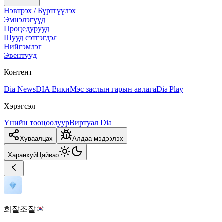
Нэвтрэх / Бүртгүүлэх
Эмнэлэгүүд
Процедурууд
Шууд сэтгэгдэл
Нийгэмлэг
Эвентүүд
Контент
Dia News
DIA Вики
Мэс заслын гарын авлага
Dia Play
Хэрэгсэл
Үнийн тооцоолуур
Виртуал Dia
Хуваалцах
Алдаа мэдээлэх
Харанхуй
Цайвар
희잘조잘