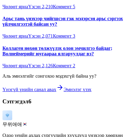
Чөлөөт яриа
Үзсэн
2,210
Коммент
5
Арьс тань үнэхээр чийгшсэн гэж мэдэрсэн арьс сэргээх
үйлчилгээтэй байсан уу?
Чөлөөт яриа
Үзсэн
2,071
Коммент
3
Коллаген нөхөн төлжүүлэх олон эмчилгээ байдаг;
Волнеймерийг юугаараа ялгаруулдаг вэ?
Чөлөөт яриа
Үзсэн
2,126
Коммент
2
Аль эмнэлгийг сонгохоо мэдэхгүй байна уу?
Үнэгүй үнийн санал авах
Эмнэлэг үзэх
Сэтгэгдэл
6
무뮈애애
Одоо үеийн ахлах сургуулийн хүүхдүүд үнэхээр хөөрхөн