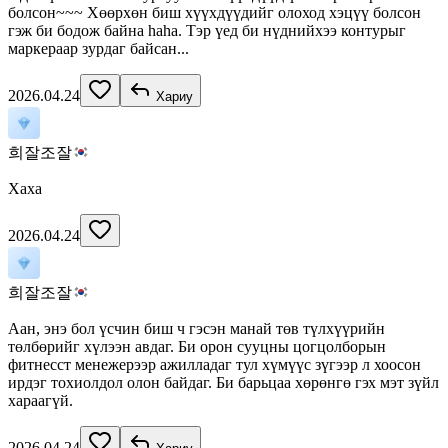
болсон~~~ Хөөрхөн биш хүүхдүүдийг олоход хэцүү болсон
гэж би бодож байна haha. Тэр үед би нүднийхээ контурыг
маркераар зурдаг байсан...
2026.04.24
Хариу
희잘조잘
Хаха
2026.04.24
희잘조잘
Аан, энэ бол үсчин биш ч гэсэн манай төв түлхүүрийн
төлбөрийг хүлээн авдаг. Би орон сууцны цогцолборын
фитнесст менежерээр ажилладаг тул хүмүүс зүгээр л хоосон
ирдэг тохиолдол олон байдаг. Би барьцаа хөрөнгө гэх мэт зүйл
хараагүй.
2026.04.24