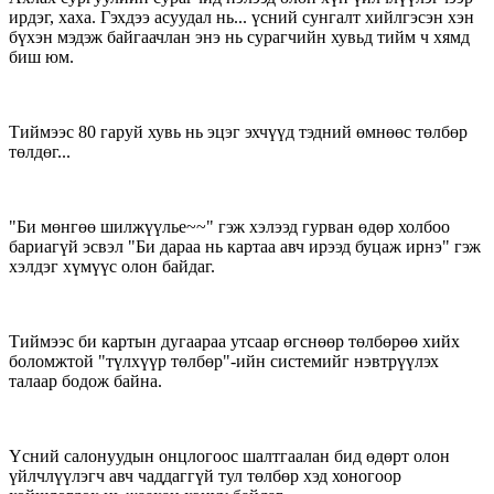
ирдэг, хаха. Гэхдээ асуудал нь... үсний сунгалт хийлгэсэн хэн
бүхэн мэдэж байгаачлан энэ нь сурагчийн хувьд тийм ч хямд
биш юм.
Тиймээс 80 гаруй хувь нь эцэг эхчүүд тэдний өмнөөс төлбөр
төлдөг...
"Би мөнгөө шилжүүлье~~" гэж хэлээд гурван өдөр холбоо
бариагүй эсвэл "Би дараа нь картаа авч ирээд буцаж ирнэ" гэж
хэлдэг хүмүүс олон байдаг.
Тиймээс би картын дугаараа утсаар өгснөөр төлбөрөө хийх
боломжтой "түлхүүр төлбөр"-ийн системийг нэвтрүүлэх
талаар бодож байна.
Үсний салонуудын онцлогоос шалтгаалан бид өдөрт олон
үйлчлүүлэгч авч чаддаггүй тул төлбөр хэд хоногоор