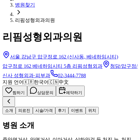
병원찾기
리핌성형외과의원
리핌성형외과의원
서울 강남구 압구정로 162 (신사동, 베네하임시티)
압구정로 162 베네하임시티 5층 리핌성형외과
청담/압구정/
신사
성형외과·피부과
02-3444-7788
지원 언어
🇰🇷
한국어
🇨🇳
中文
찜하기
상담문의
예약하기
소개
의료진
시술/가격
후기
이벤트
위치
병원 소개
중안면거상, 안면거상, 이마거상, 상하안검 등 처진 눈, 처진