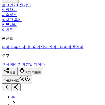
로그인 / 회원가입
병원찾기
시술정보
실시간 후기
커뮤니티
이벤트
콘텐츠
다이아 뉴스
다이아위키
시술 가이드
다이아 플레이
도구
견적 계산기
버츄얼 다이아
공유
버그 리포트
다크
라이트
홈