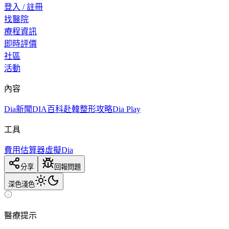
登入 / 註冊
找醫院
療程資訊
即時評價
社區
活動
內容
Dia新聞
DIA百科
赴韓整形攻略
Dia Play
工具
費用估算器
虛擬Dia
分享
回報問題
深色
淺色
醫療提示