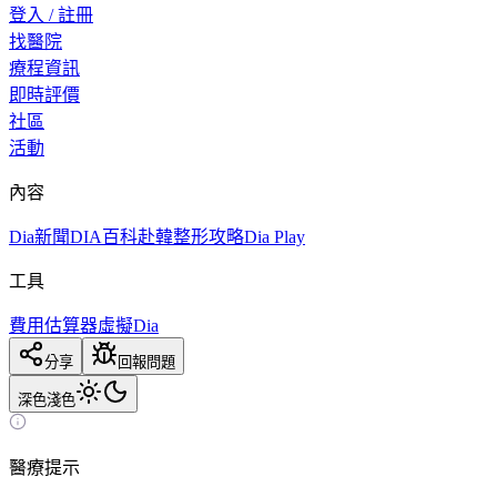
登入 / 註冊
找醫院
療程資訊
即時評價
社區
活動
內容
Dia新聞
DIA百科
赴韓整形攻略
Dia Play
工具
費用估算器
虛擬Dia
分享
回報問題
深色
淺色
醫療提示