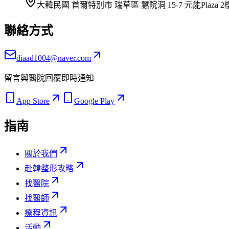
大韓民國 首爾特別市 瑞草區 蠶院洞 15-7 元能Plaza 2
聯絡方式
diaad1004@naver.com
留言與醫院回覆即時通知
App Store
Google Play
指南
關於我們
赴韓整形攻略
找醫院
找醫師
療程資訊
活動