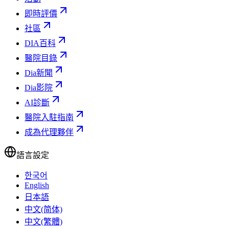
即時評價
社區
DIA百科
醫院目錄
Dia新聞
Dia影院
AI診斷
醫院入駐指南
成為代理夥伴
語言設定
한국어
English
日本語
中文(简体)
中文(繁體)