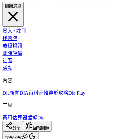
關閉選單
登入 / 註冊
找醫院
療程資訊
即時評價
社區
活動
內容
Dia新聞
DIA百科
赴韓整形攻略
Dia Play
工具
費用估算器
虛擬Dia
分享
回報問題
深色
淺色