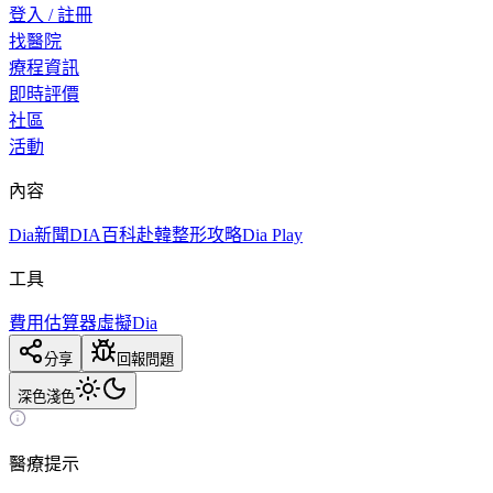
登入 / 註冊
找醫院
療程資訊
即時評價
社區
活動
內容
Dia新聞
DIA百科
赴韓整形攻略
Dia Play
工具
費用估算器
虛擬Dia
分享
回報問題
深色
淺色
醫療提示