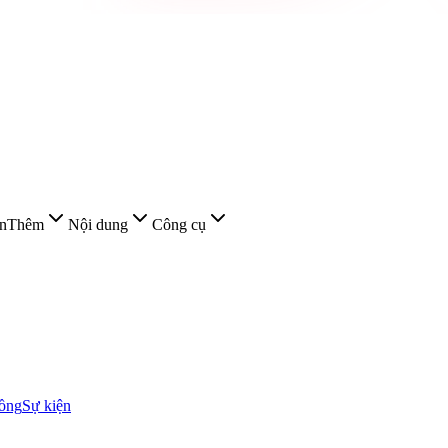
n
Thêm
Nội dung
Công cụ
ồng
Sự kiện