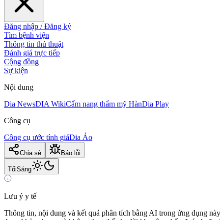
Đăng nhập / Đăng ký
Tìm bệnh viện
Thông tin thủ thuật
Đánh giá trực tiếp
Cộng đồng
Sự kiện
Nội dung
Dia News
DIA Wiki
Cẩm nang thẩm mỹ Hàn
Dia Play
Công cụ
Công cụ ước tính giá
Dia Ảo
Chia sẻ
Báo lỗi
Tối
Sáng
Lưu ý y tế
Thông tin, nội dung và kết quả phân tích bằng AI trong ứng dụng này