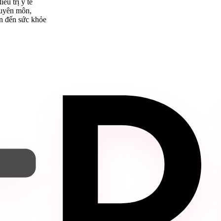
ều trị y tế
huyên môn,
an đến sức khỏe