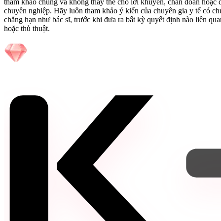
tham khảo chung và không thay thế cho lời khuyên, chẩn đoán hoặc đi
chuyên nghiệp. Hãy luôn tham khảo ý kiến của chuyên gia y tế có c
chẳng hạn như bác sĩ, trước khi đưa ra bất kỳ quyết định nào liên qu
hoặc thủ thuật.