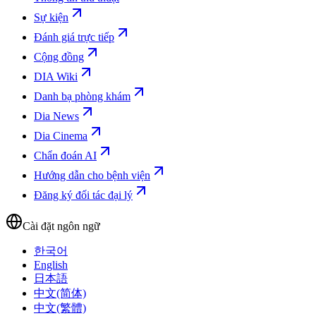
Sự kiện
Đánh giá trực tiếp
Cộng đồng
DIA Wiki
Danh bạ phòng khám
Dia News
Dia Cinema
Chẩn đoán AI
Hướng dẫn cho bệnh viện
Đăng ký đối tác đại lý
Cài đặt ngôn ngữ
한국어
English
日本語
中文(简体)
中文(繁體)