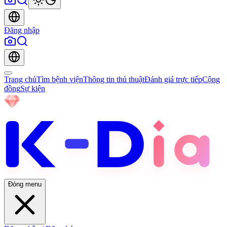
Đăng nhập
Trang chủ
Tìm bệnh viện
Thông tin thủ thuật
Đánh giá trực tiếp
Cộng
đồng
Sự kiện
Đóng menu