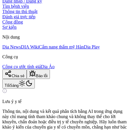
Đăng nhập / Đăng ký
Tìm bệnh viện
Thông tin thủ thuật
Đánh giá trực tiếp
Cộng đồng
Sự kiện
Nội dung
Dia News
DIA Wiki
Cẩm nang thẩm mỹ Hàn
Dia Play
Công cụ
Công cụ ước tính giá
Dia Ảo
Chia sẻ
Báo lỗi
Tối
Sáng
Lưu ý y tế
Thông tin, nội dung và kết quả phân tích bằng AI trong ứng dụng
này chỉ mang tính tham khảo chung và không thay thế cho lời
khuyên, chẩn đoán hoặc điều trị y tế chuyên nghiệp. Hãy luôn tham
khảo ý kiến của chuyên gia y tế có chuyên môn, chẳng hạn như bác