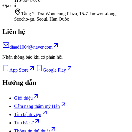
113-86-47076
Địa chỉ
Tầng 2, Tòa Wonneung Plaza, 15-7 Jamwon-dong,
Seocho-gu, Seoul, Hàn Quốc
Liên hệ
diaad1004@naver.com
Nhận thông báo khi có phản hồi
App Store
Google Play
Hướng dẫn
Giới thiệu
Cẩm nang thẩm mỹ Hàn
Tìm bệnh viện
Tìm bác sĩ
Thông tin thủ thuật