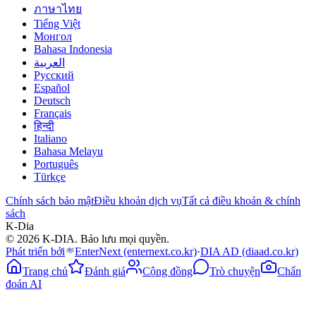
ภาษาไทย
Tiếng Việt
Монгол
Bahasa Indonesia
العربية
Русский
Español
Deutsch
Français
हिन्दी
Italiano
Bahasa Melayu
Português
Türkçe
Chính sách bảo mật
Điều khoản dịch vụ
Tất cả điều khoản & chính
sách
K-Dia
© 2026 K-DIA. Bảo lưu mọi quyền.
Phát triển bởi
EnterNext
(enternext.co.kr)
·
DIA AD
(diaad.co.kr)
Trang chủ
Đánh giá
Cộng đồng
Trò chuyện
Chẩn
đoán AI