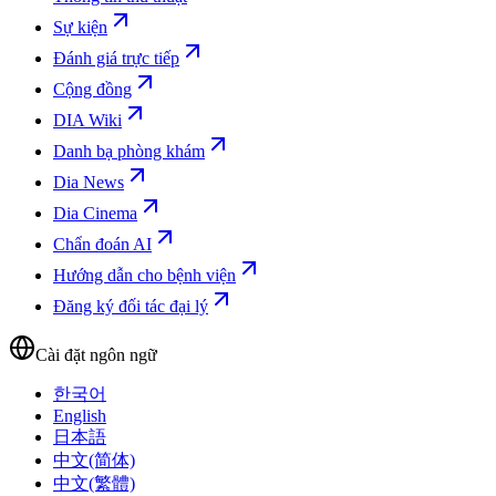
Sự kiện
Đánh giá trực tiếp
Cộng đồng
DIA Wiki
Danh bạ phòng khám
Dia News
Dia Cinema
Chẩn đoán AI
Hướng dẫn cho bệnh viện
Đăng ký đối tác đại lý
Cài đặt ngôn ngữ
한국어
English
日本語
中文(简体)
中文(繁體)