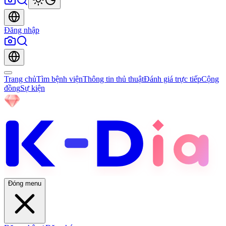
Đăng nhập
Trang chủ
Tìm bệnh viện
Thông tin thủ thuật
Đánh giá trực tiếp
Cộng
đồng
Sự kiện
Đóng menu