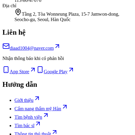
113-86-47076
Địa chỉ
Tầng 2, Tòa Wonneung Plaza, 15-7 Jamwon-dong,
Seocho-gu, Seoul, Hàn Quốc
Liên hệ
diaad1004@naver.com
Nhận thông báo khi có phản hồi
App Store
Google Play
Hướng dẫn
Giới thiệu
Cẩm nang thẩm mỹ Hàn
Tìm bệnh viện
Tìm bác sĩ
Thông tin thủ thuật