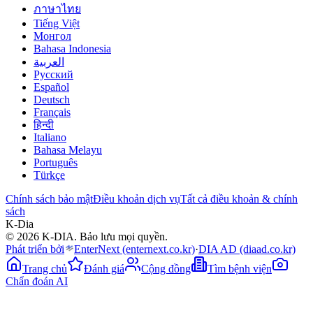
ภาษาไทย
Tiếng Việt
Монгол
Bahasa Indonesia
العربية
Русский
Español
Deutsch
Français
हिन्दी
Italiano
Bahasa Melayu
Português
Türkçe
Chính sách bảo mật
Điều khoản dịch vụ
Tất cả điều khoản & chính
sách
K-Dia
© 2026 K-DIA. Bảo lưu mọi quyền.
Phát triển bởi
EnterNext
(enternext.co.kr)
·
DIA AD
(diaad.co.kr)
Trang chủ
Đánh giá
Cộng đồng
Tìm bệnh viện
Chẩn đoán AI