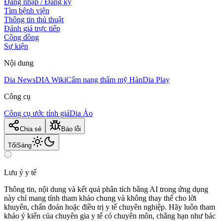
Đăng nhập / Đăng ký
Tìm bệnh viện
Thông tin thủ thuật
Đánh giá trực tiếp
Cộng đồng
Sự kiện
Nội dung
Dia News
DIA Wiki
Cẩm nang thẩm mỹ Hàn
Dia Play
Công cụ
Công cụ ước tính giá
Dia Ảo
Chia sẻ
Báo lỗi
Tối
Sáng
Lưu ý y tế
Thông tin, nội dung và kết quả phân tích bằng AI trong ứng dụng
này chỉ mang tính tham khảo chung và không thay thế cho lời
khuyên, chẩn đoán hoặc điều trị y tế chuyên nghiệp. Hãy luôn tham
khảo ý kiến của chuyên gia y tế có chuyên môn, chẳng hạn như bác