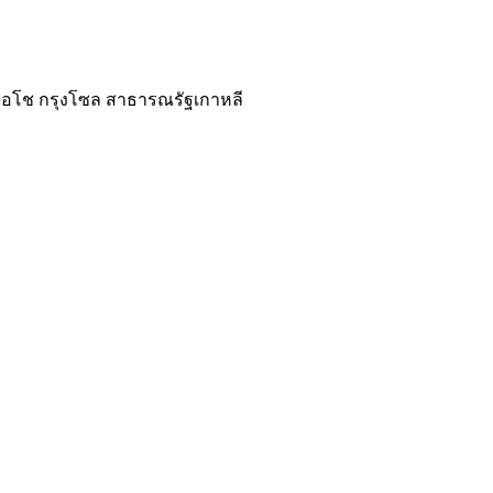
ตซอโช กรุงโซล สาธารณรัฐเกาหลี