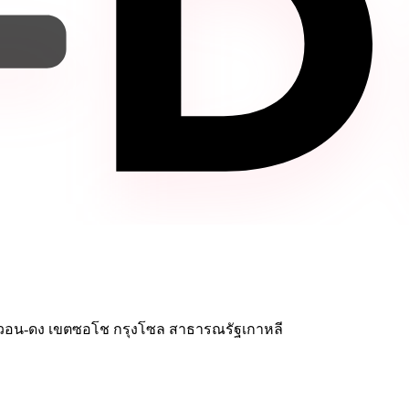
จัมวอน-ดง เขตซอโช กรุงโซล สาธารณรัฐเกาหลี