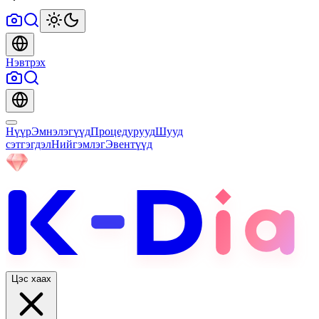
Нэвтрэх
Нүүр
Эмнэлэгүүд
Процедурууд
Шууд
сэтгэгдэл
Нийгэмлэг
Эвентүүд
Цэс хаах