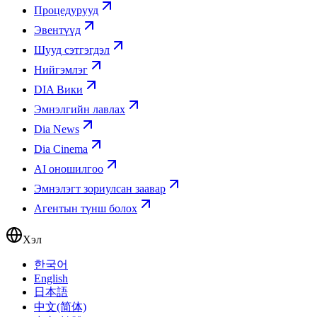
Процедурууд
Эвентүүд
Шууд сэтгэгдэл
Нийгэмлэг
DIA Вики
Эмнэлгийн лавлах
Dia News
Dia Cinema
AI оношилгоо
Эмнэлэгт зориулсан заавар
Агентын түнш болох
Хэл
한국어
English
日本語
中文(简体)