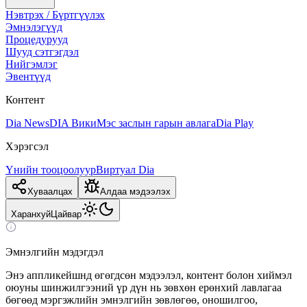
Нэвтрэх / Бүртгүүлэх
Эмнэлэгүүд
Процедурууд
Шууд сэтгэгдэл
Нийгэмлэг
Эвентүүд
Контент
Dia News
DIA Вики
Мэс заслын гарын авлага
Dia Play
Хэрэгсэл
Үнийн тооцоолуур
Виртуал Dia
Хуваалцах
Алдаа мэдээлэх
Харанхуй
Цайвар
Эмнэлгийн мэдэгдэл
Энэ аппликейшнд өгөгдсөн мэдээлэл, контент болон хиймэл
оюуны шинжилгээний үр дүн нь зөвхөн ерөнхий лавлагаа
бөгөөд мэргэжлийн эмнэлгийн зөвлөгөө, оношилгоо,