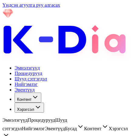
Үндсэн агуулга руу алгасах
Эмнэлэгүүд
Процедурууд
Шууд сэтгэгдэл
Нийгэмлэг
Эвентүүд
Контент
Хэрэгсэл
Эмнэлэгүүд
Процедурууд
Шууд
сэтгэгдэл
Нийгэмлэг
Эвентүүд
Бусад
Контент
Хэрэгсэл