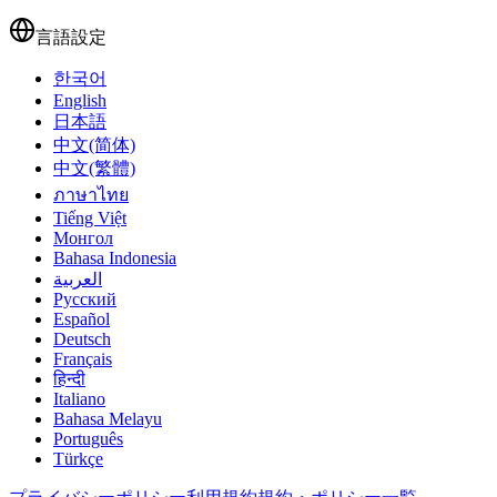
言語設定
한국어
English
日本語
中文(简体)
中文(繁體)
ภาษาไทย
Tiếng Việt
Монгол
Bahasa Indonesia
العربية
Русский
Español
Deutsch
Français
हिन्दी
Italiano
Bahasa Melayu
Português
Türkçe