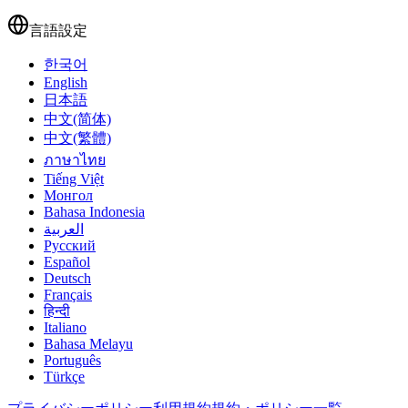
言語設定
한국어
English
日本語
中文(简体)
中文(繁體)
ภาษาไทย
Tiếng Việt
Монгол
Bahasa Indonesia
العربية
Русский
Español
Deutsch
Français
हिन्दी
Italiano
Bahasa Melayu
Português
Türkçe