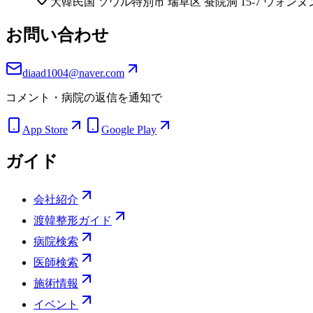
大韓民国 ソウル特別市 瑞草区 蚕院洞 15-7 ウォンヌ
お問い合わせ
diaad1004@naver.com
コメント・病院の返信を通知で
App Store
Google Play
ガイド
会社紹介
渡韓整形ガイド
病院検索
医師検索
施術情報
イベント