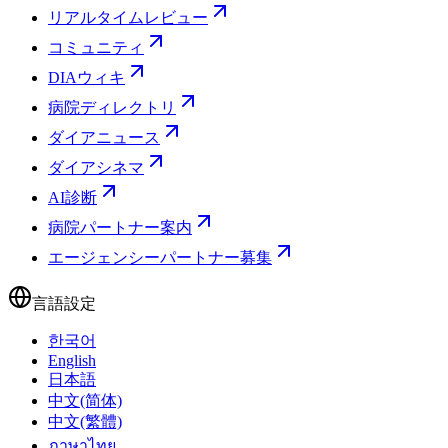
リアルタイムレビュー
コミュニティ
DIAウィキ
病院ディレクトリ
ダイアニュース
ダイアシネマ
AI診断
病院パートナー案内
エージェンシーパートナー募集
言語設定
한국어
English
日本語
中文(简体)
中文(繁體)
ภาษาไทย