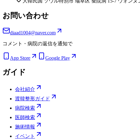
大韓民国 ソウル特別市 瑞草区 蚕院洞 15-7 ウォンヌ
お問い合わせ
diaad1004@naver.com
コメント・病院の返信を通知で
App Store
Google Play
ガイド
会社紹介
渡韓整形ガイド
病院検索
医師検索
施術情報
イベント