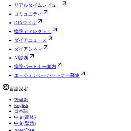
リアルタイムレビュー
コミュニティ
DIAウィキ
病院ディレクトリ
ダイアニュース
ダイアシネマ
AI診断
病院パートナー案内
エージェンシーパートナー募集
言語設定
한국어
English
日本語
中文(简体)
中文(繁體)
ภาษาไทย