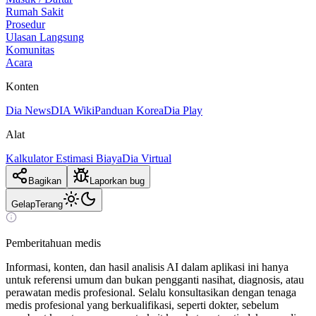
Rumah Sakit
Prosedur
Ulasan Langsung
Komunitas
Acara
Konten
Dia News
DIA Wiki
Panduan Korea
Dia Play
Alat
Kalkulator Estimasi Biaya
Dia Virtual
Bagikan
Laporkan bug
Gelap
Terang
Pemberitahuan medis
Informasi, konten, dan hasil analisis AI dalam aplikasi ini hanya
untuk referensi umum dan bukan pengganti nasihat, diagnosis, atau
perawatan medis profesional. Selalu konsultasikan dengan tenaga
medis profesional yang berkualifikasi, seperti dokter, sebelum