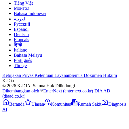
Tiếng Việt
Монгол
Bahasa Indonesia
العربية
Русский
Español
Deutsch
Français
हिन्दी
Italiano
Bahasa Melayu
Português
Türkçe
Kebijakan Privasi
Ketentuan Layanan
Semua Dokumen Hukum
K-Dia
© 2026 K-DIA. Semua Hak Dilindungi.
Dikembangkan oleh
EnterNext
(enternext.co.kr)
·
DIA AD
(diaad.co.kr)
Beranda
Ulasan
Komunitas
Rumah Sakit
Diagnosis
AI