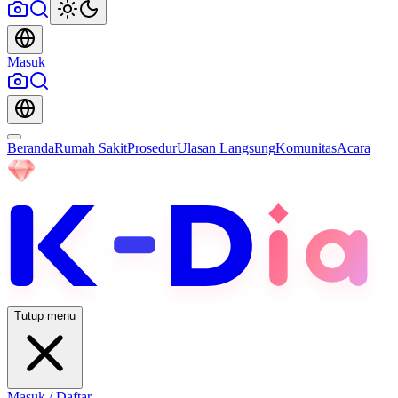
Masuk
Beranda
Rumah Sakit
Prosedur
Ulasan Langsung
Komunitas
Acara
Tutup menu
Masuk / Daftar