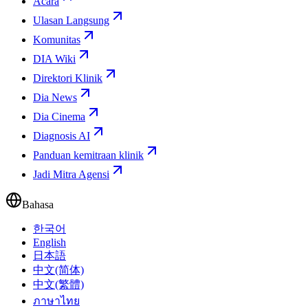
Acara
Ulasan Langsung
Komunitas
DIA Wiki
Direktori Klinik
Dia News
Dia Cinema
Diagnosis AI
Panduan kemitraan klinik
Jadi Mitra Agensi
Bahasa
한국어
English
日本語
中文(简体)
中文(繁體)
ภาษาไทย