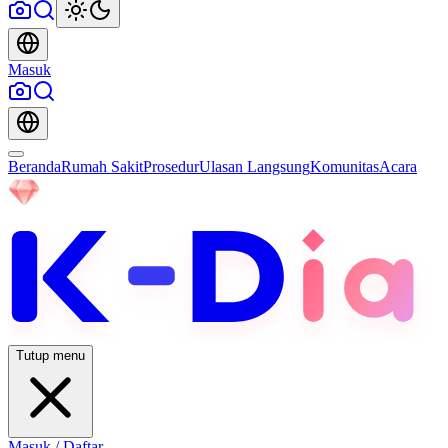
Masuk
Beranda
Rumah Sakit
Prosedur
Ulasan Langsung
Komunitas
Acara
Tutup menu
Masuk / Daftar