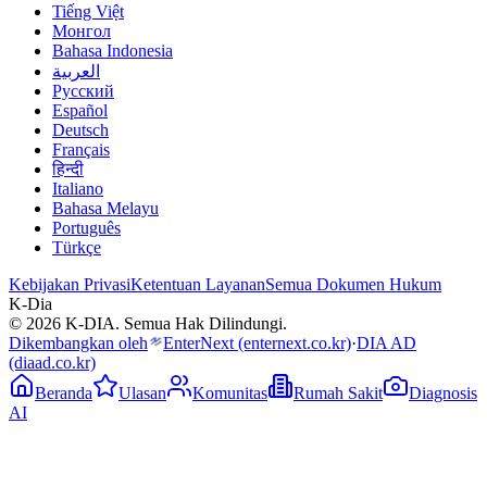
Tiếng Việt
Монгол
Bahasa Indonesia
العربية
Русский
Español
Deutsch
Français
हिन्दी
Italiano
Bahasa Melayu
Português
Türkçe
Kebijakan Privasi
Ketentuan Layanan
Semua Dokumen Hukum
K-Dia
© 2026 K-DIA. Semua Hak Dilindungi.
Dikembangkan oleh
EnterNext
(enternext.co.kr)
·
DIA AD
(diaad.co.kr)
Beranda
Ulasan
Komunitas
Rumah Sakit
Diagnosis
AI