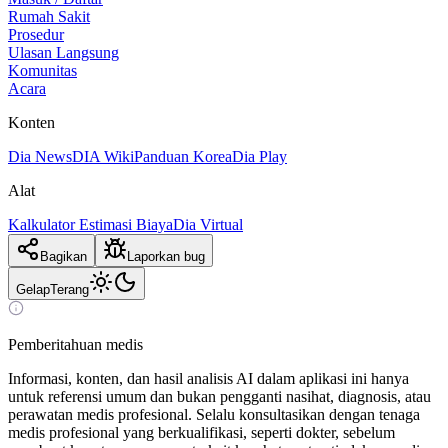
Rumah Sakit
Prosedur
Ulasan Langsung
Komunitas
Acara
Konten
Dia News
DIA Wiki
Panduan Korea
Dia Play
Alat
Kalkulator Estimasi Biaya
Dia Virtual
Bagikan
Laporkan bug
Gelap
Terang
Pemberitahuan medis
Informasi, konten, dan hasil analisis AI dalam aplikasi ini hanya
untuk referensi umum dan bukan pengganti nasihat, diagnosis, atau
perawatan medis profesional. Selalu konsultasikan dengan tenaga
medis profesional yang berkualifikasi, seperti dokter, sebelum