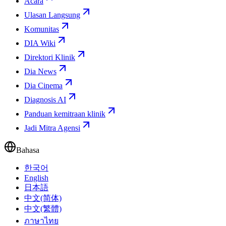
Acara
Ulasan Langsung
Komunitas
DIA Wiki
Direktori Klinik
Dia News
Dia Cinema
Diagnosis AI
Panduan kemitraan klinik
Jadi Mitra Agensi
Bahasa
한국어
English
日本語
中文(简体)
中文(繁體)
ภาษาไทย