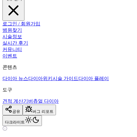
로그인 / 회원가입
병원찾기
시술정보
실시간 후기
커뮤니티
이벤트
콘텐츠
다이아 뉴스
다이아위키
시술 가이드
다이아 플레이
도구
견적 계산기
버츄얼 다이아
공유
버그 리포트
다크
라이트