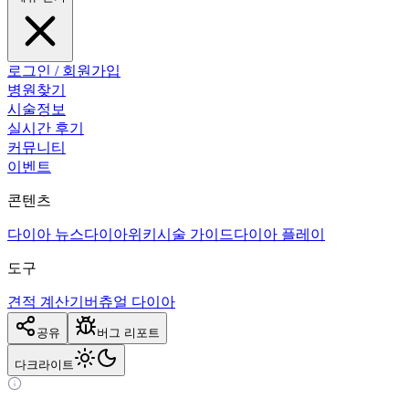
로그인 / 회원가입
병원찾기
시술정보
실시간 후기
커뮤니티
이벤트
콘텐츠
다이아 뉴스
다이아위키
시술 가이드
다이아 플레이
도구
견적 계산기
버츄얼 다이아
공유
버그 리포트
다크
라이트